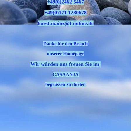
+49(0)2462 5467
+49(0)171 1280678
horst.mainz@t-online.de
Danke für den Besuch
unserer Homepage
Wir würden uns freuen Sie im
CASAANJA
begrüssen zu dürfen